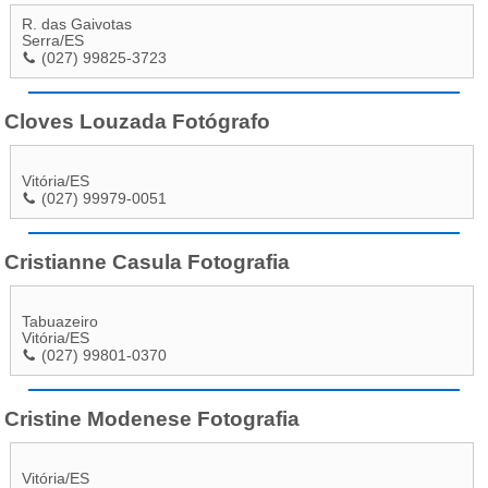
R. das Gaivotas
Serra
/
ES
(027) 99825-3723
Cloves Louzada Fotógrafo
Vitória
/
ES
(027) 99979-0051
Cristianne Casula Fotografia
Tabuazeiro
Vitória
/
ES
(027) 99801-0370
Cristine Modenese Fotografia
Vitória
/
ES