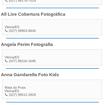
(027) 98178-7019
All Live Cobertura Fotográfica
Vitória
/
ES
(027) 99903-8645
Angela Perim Fotografia
Vitória
/
ES
(027) 98116-1648
Anna Gandarella Foto Kids
Mata da Praia
Vitória
/
ES
(027) 99512-2829