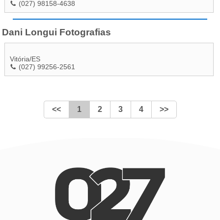
(027) 98158-4638
Dani Longui Fotografias
Vitória
/
ES
(027) 99256-2561
<<
1
2
3
4
>>