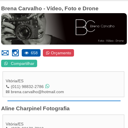
Brena Carvalho - Vídeo, Foto e Drone
658
Orçamento
Compartilhar
Vitória
/
ES
(011) 98832-2786
brena.carvalho@hotmail.com
Aline Charpinel Fotografia
Vitória
/
ES