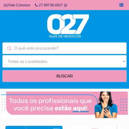
Fale Conosco
27 99738-0027
fim fullbanner