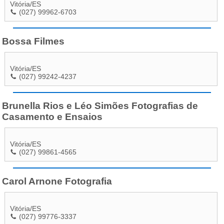
Vitória
/
ES
(027) 99962-6703
Bossa Filmes
Vitória
/
ES
(027) 99242-4237
Brunella Rios e Léo Simões Fotografias de
Casamento e Ensaios
Vitória
/
ES
(027) 99861-4565
Carol Arnone Fotografia
Vitória
/
ES
(027) 99776-3337