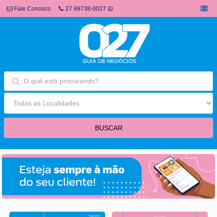
Fale Conosco
27 99738-0027
fim fullbanner