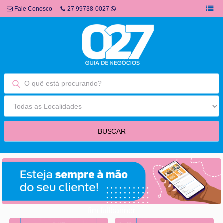
Fale Conosco
27 99738-0027
fim fullbanner