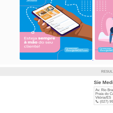
RESUL
Sie Med
Av. Rio Br
Praia do C
Vitória
/
ES
(027) 9