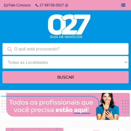
Fale Conosco
27 99738-0027
fim fullbanner