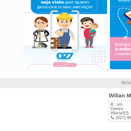
RES
Wilian 
R., s/n
Centro
Vitória
/
ES
(027) 9