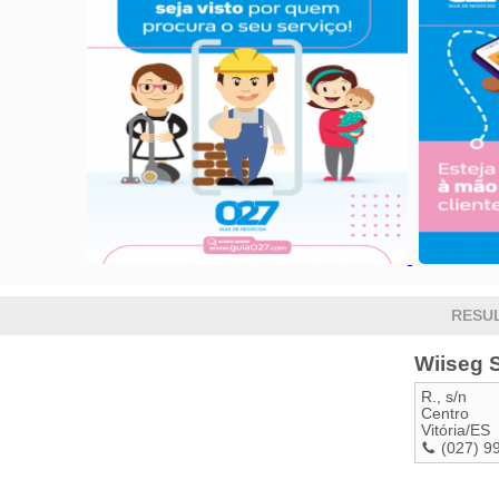
RESU
Wiiseg 
R., s/n
Centro
Vitória
/
ES
(027) 9