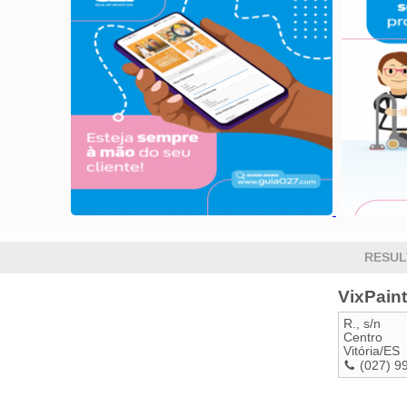
RESUL
VixPain
R., s/n
Centro
Vitória
/
ES
(027) 9