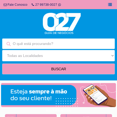
Fale Conosco
27 99738-0027
fim fullbanner