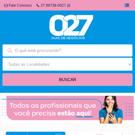
Fale Conosco
27 99738-0027
fim fullbanner