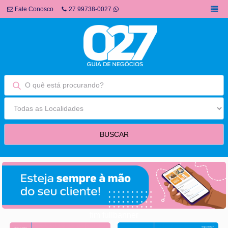
Fale Conosco
27 99738-0027
fim fullbanner