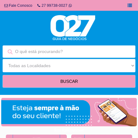
Fale Conosco
27 99738-0027
fim fullbanner