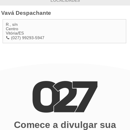
LOCALIDADES
Vavá Despachante
R., s/n
Centro
Vitória
/
ES
(027) 99293-5947
Comece a divulgar sua