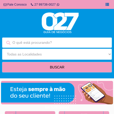
Fale Conosco
27 99738-0027
fim fullbanner