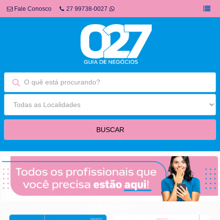
Fale Conosco
27 99738-0027
fim fullbanner