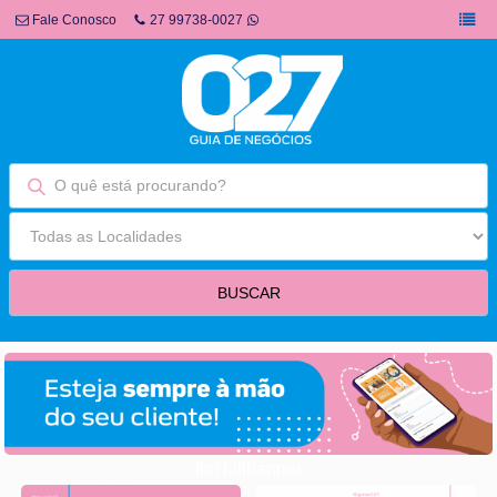
Fale Conosco
27 99738-0027
fim fullbanner