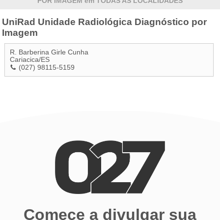
POR IMAGEM em TODAS AS LOCALIDADES
UniRad Unidade Radiológica Diagnóstico por
Imagem
R. Barberina Girle Cunha
Cariacica
/
ES
(027) 98115-5159
Comece a divulgar sua