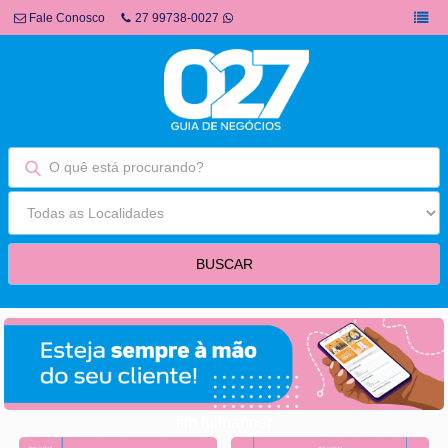
Fale Conosco
27 99738-0027
fim fullbanner