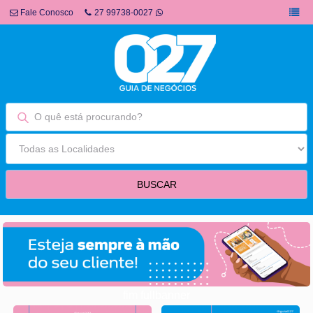
Fale Conosco
27 99738-0027
fim fullbanner