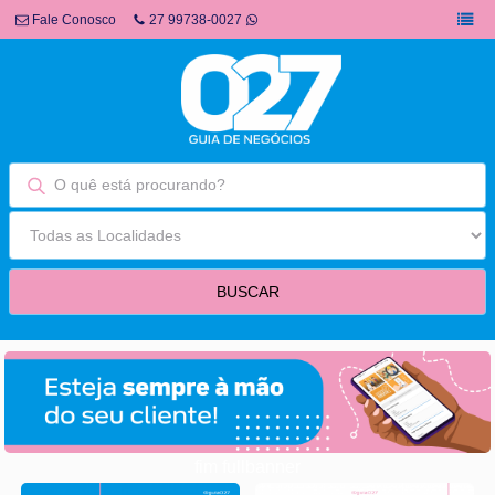
Fale Conosco
27 99738-0027
fim fullbanner