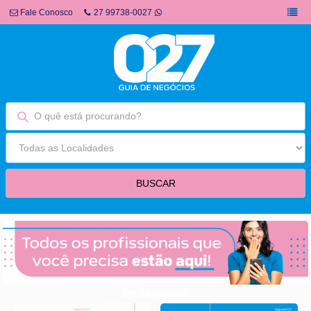
Fale Conosco
27 99738-0027
fim fullbanner