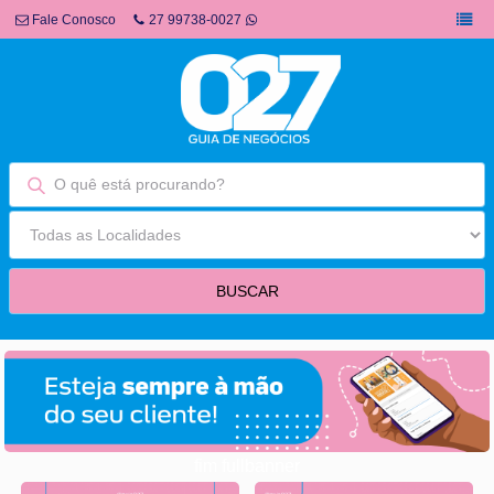
Fale Conosco
27 99738-0027
fim fullbanner