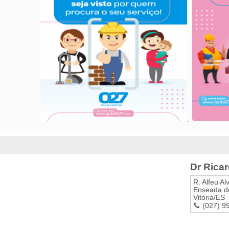
Dr Ricar
R. Alfeu Al
Enseada d
Vitória
/
ES
(027) 9