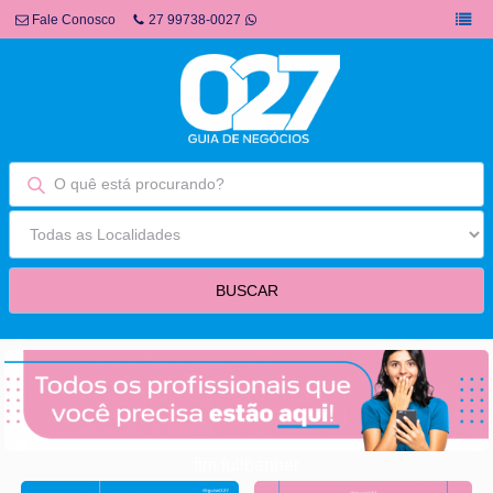
Fale Conosco
27 99738-0027
fim fullbanner