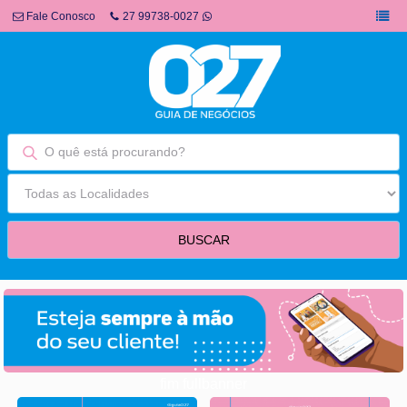
Fale Conosco
27 99738-0027
fim fullbanner