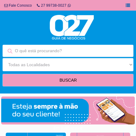
Fale Conosco
27 99738-0027
fim fullbanner