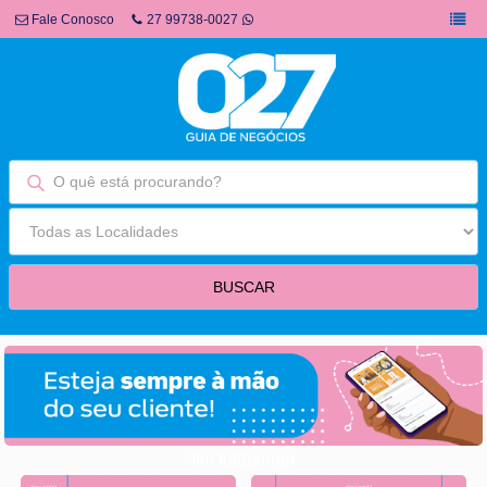
Fale Conosco
27 99738-0027
fim fullbanner