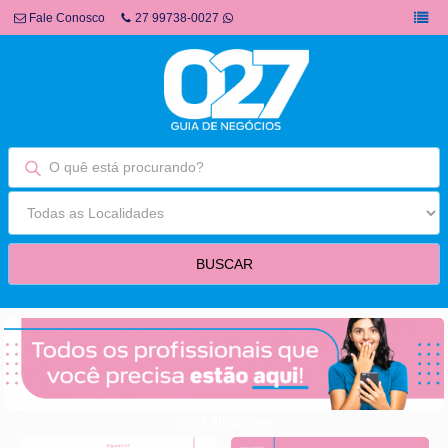
Fale Conosco
27 99738-0027
fim fullbanner