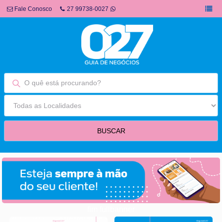
Fale Conosco
27 99738-0027
fim fullbanner