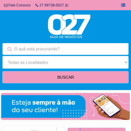
Fale Conosco
27 99738-0027
fim fullbanner