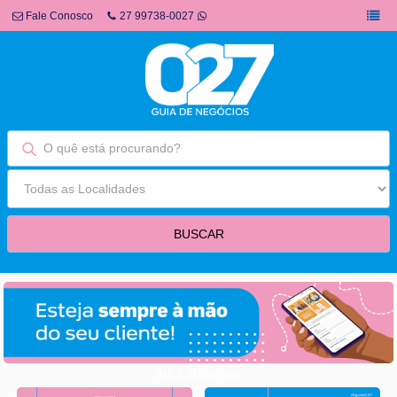
Fale Conosco
27 99738-0027
fim fullbanner