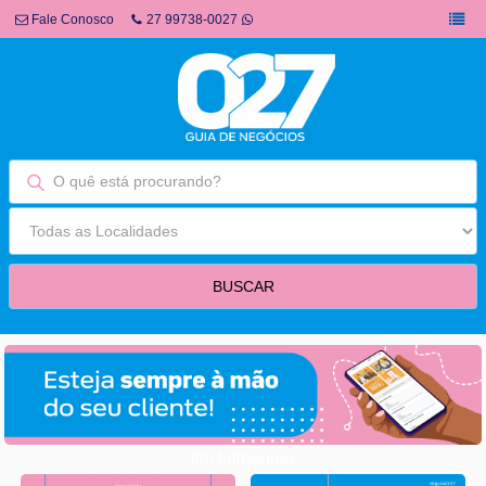
Fale Conosco
27 99738-0027
fim fullbanner