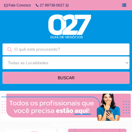
Fale Conosco
27 99738-0027
fim fullbanner