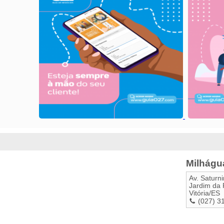
Milhágu
Av. Saturn
Jardim da
Vitória
/
ES
(027) 3