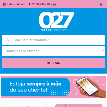
Fale Conosco
27 99738-0027
fim fullbanner