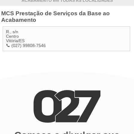
ACABAMENTO em TODAS AS LOCALIDADES
MCS Prestação de Serviços da Base ao
Acabamento
R., s/n
Centro
Vitória
/
ES
(027) 99808-7546