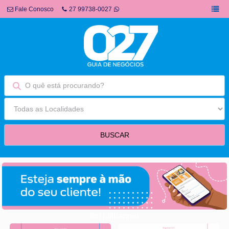
Fale Conosco
27 99738-0027
fim fullbanner