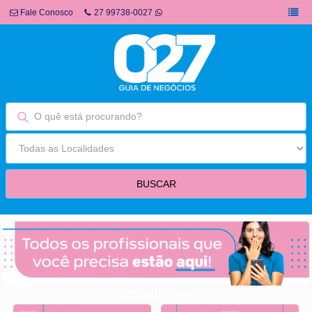
Fale Conosco
27 99738-0027
fim fullbanner