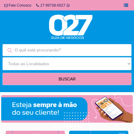
Fale Conosco
27 99738-0027
fim fullbanner