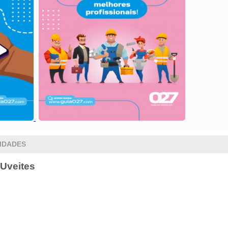
IDADES
 Uveites