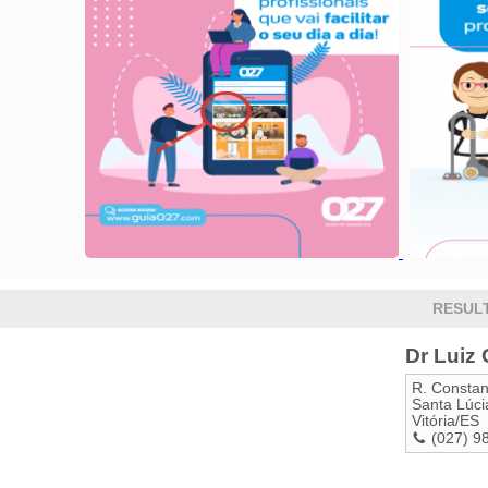
RESUL
Dr Luiz 
R. Constan
Santa Lúci
Vitória
/
ES
(027) 9