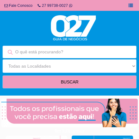
Fale Conosco
27 99738-0027
fim fullbanner