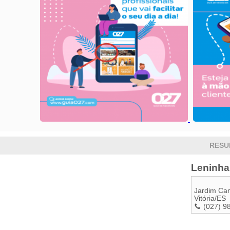
RESU
Leninha
Jardim Ca
Vitória
/
ES
(027) 9