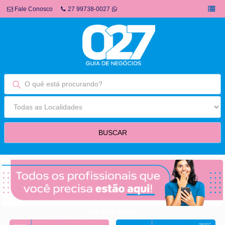
Fale Conosco
27 99738-0027
fim fullbanner