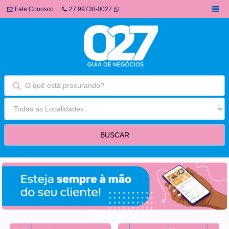
Fale Conosco
27 99738-0027
fim fullbanner