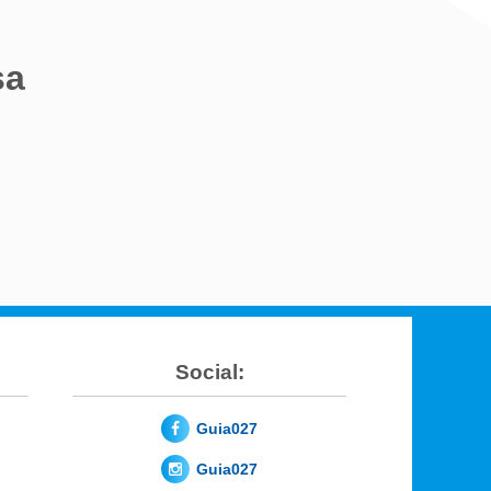
sa
Social:
Guia027
Guia027