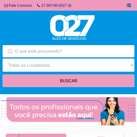
Fale Conosco
27 99738-0027
fim fullbanner