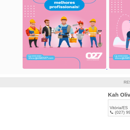
RE
Kah Oli
Vitória
/
ES
(027) 9