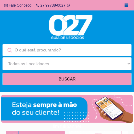
Fale Conosco
27 99738-0027
fim fullbanner