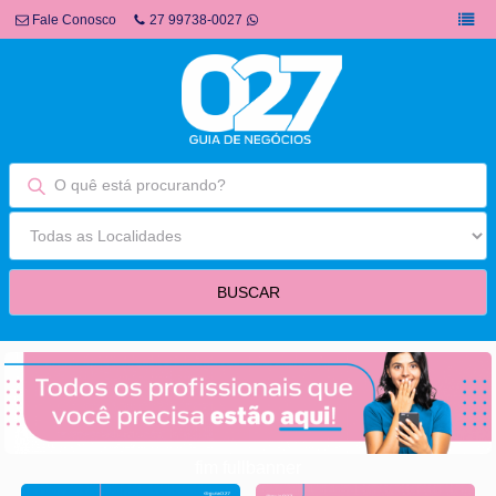
Fale Conosco
27 99738-0027
fim fullbanner