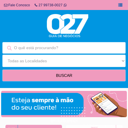
Fale Conosco
27 99738-0027
fim fullbanner