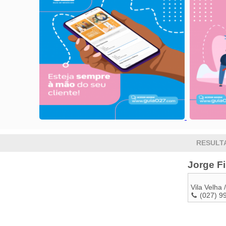
RESULT
Jorge F
Vila Velha
/
(027) 9