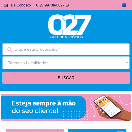
Fale Conosco
27 99738-0027
fim fullbanner