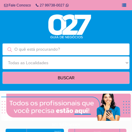
Fale Conosco
27 99738-0027
fim fullbanner